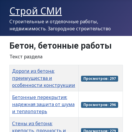
Строй СМИ
Строительные и отделочные работы,
недвижимость. Загородное строительство
Бетон, бетонные работы
Текст раздела
Заголовок
Кол-во просмотров
Дороги из бетона:
преимущества и
Просмотров: 297
особенности конструкции
Бетонные перекрытия:
надежная защита от шума
Просмотров: 296
и теплопотерь
Стены из бетона:
крепость, прочность и
Просмотров: 279