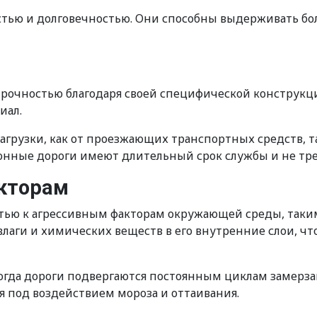
стью и долговечностью. Они способны выдерживать бо
очностью благодаря своей специфической конструкции.
иал.
грузки, как от проезжающих транспортных средств, т
етонные дороги имеют длительный срок службы и не тр
акторам
ью к агрессивным факторам окружающей среды, таким 
аги и химических веществ в его внутренние слои, что
когда дороги подвергаются постоянным циклам замерза
я под воздействием мороза и оттаивания.