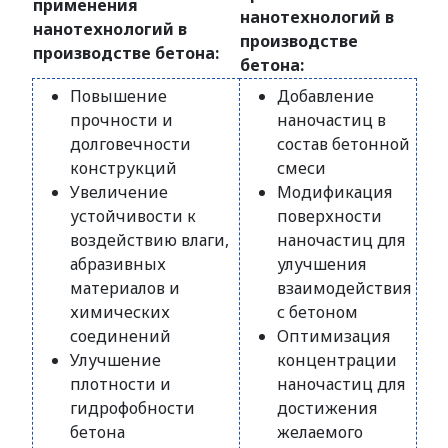
применения
нанотехнологий в
нанотехнологий в
производстве
производстве бетона:
бетона:
Повышение
Добавление
прочности и
наночастиц в
долговечности
состав бетонной
конструкций
смеси
Увеличение
Модификация
устойчивости к
поверхности
воздействию влаги,
наночастиц для
абразивных
улучшения
материалов и
взаимодействия
химических
с бетоном
соединений
Оптимизация
Улучшение
концентрации
плотности и
наночастиц для
гидрофобности
достижения
бетона
желаемого