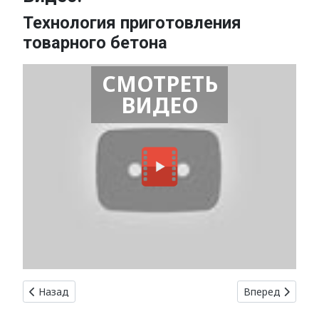
Технология приготовления
товарного бетона
СМОТРЕТЬ
ВИДЕО
Предыдущий: Оформление фасада здания: бетонные эле
Следующий: Пр
Назад
Вперед