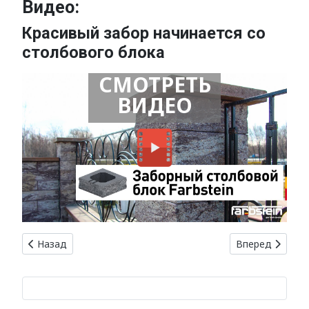
Видео:
Красивый забор начинается со
столбового блока
СМОТРЕТЬ
ВИДЕО
Предыдущий: Газобетон и пеноблоки: характеристики и о
Следующий: Оф
Назад
Вперед