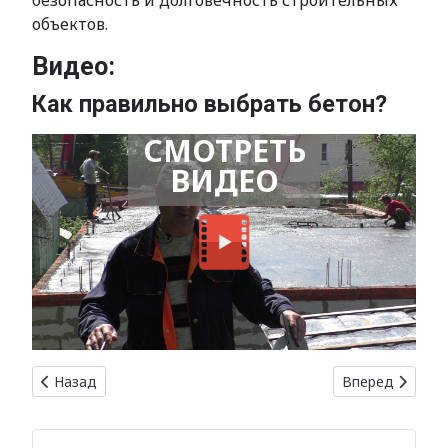
безопасность и долговечность строительных
объектов.
Видео:
Как правильно выбрать бетон?
СМОТРЕТЬ
ВИДЕО
Предыдущий: Инновационные технологии в производстве
Следующий: Пр
Назад
Вперед