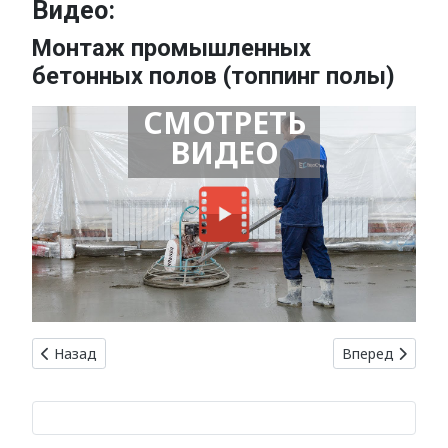
Видео:
Монтаж промышленных
бетонных полов (топпинг полы)
СМОТРЕТЬ
ВИДЕО
Предыдущий: Дороги из бетона: преимущества и особенн
Следующий: Газ
Назад
Вперед