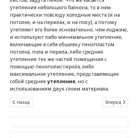
листов, задуть пеной. Что же касается
утепления небольшого балкона, то в нем
практически повсюду холодные места (и на
потолке, и на перилах, и на полу), а потому
утепляют его более основательно, чем лоджию,
и используют либо минимальное утепление,
включающее в себя обшивку пенопластом
потолка, пола и перила, либо среднее
утепление тех же частей помещения с
помощью пенополистирола, либо
максимальное утепление, представляющее
собой среднее
утепление
, но с
использованием двух слоем материала.
Предыдущий: Какие окна лучше установить в своей кварт
Следующий: Пр
Назад
Вперед