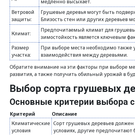
медленно высыхает.
Ветровой
Грушевые деревья могут быть подвер
защиты:
Близость стен или других деревьев м
Предпочитаемый климат для грушевых
Климат:
зимостойкость является ключевым фак
Размер
При выборе места необходимо также уч
участка:
взаимодействия между деревьями.
Обратите внимание на эти факторы при выборе мес
развития, а также получить обильный урожай в бу
Выбор сорта грушевых д
Основные критерии выбора с
Критерий
Описание
Климатические
Сорт грушевых деревьев должен 
условия
условиях, другие предпочитают 