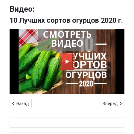
Видео:
10 Лучших сортов огурцов 2020 г.
СМОТРЕТЬ
ВИДЕО
Предыдущий: Выращивание плодовых деревьев: лучшие с
Следующий: Ул
Назад
Вперед