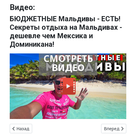
Видео:
БЮДЖЕТНЫЕ Мальдивы - ЕСТЬ!
Секреты отдыха на Мальдивах -
дешевле чем Мексика и
Доминикана!
СМОТРЕТЬ
ВИДЕО
Предыдущий: Инфраструктурные коттеджные поселки: уд
Следующий: До
Назад
Вперед