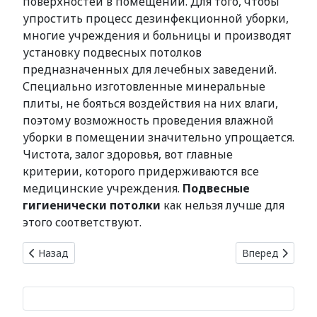
поверхностей в помещении. Для того, чтобы
упростить процесс дезинфекционной уборки,
многие учреждения и больницы и производят
установку подвесных потолков
предназначенных для лечебных заведений.
Специально изготовленные минеральные
плиты, не бояться воздействия на них влаги,
поэтому возможность проведения влажной
уборки в помещении значительно упрощается.
Чистота, залог здоровья, вот главные
критерии, которого придерживаются все
медицинские учреждения.
Подвесные
гигиенически потолки
как нельзя лучше для
этого соответствуют.
Предыдущий: Трубы ППУ
Следующий: Во
Назад
Вперед