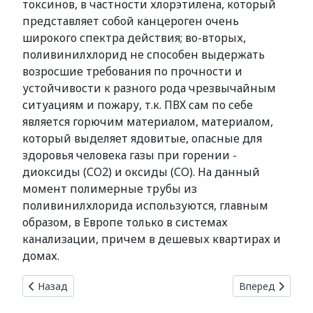
токсинов, в частности хлорэтилена, который
представляет собой канцероген очень
широкого спектра действия; во-вторых,
поливинилхлорид не способен выдержать
возросшие требования по прочности и
устойчивости к разного рода чрезвычайным
ситуациям и пожару, т.к. ПВХ сам по себе
является горючим материалом, материалом,
который выделяет ядовитые, опасные для
здоровья человека газы при горении -
диоксиды (СО2) и оксиды (СО). На данный
момент полимерные трубы из
поливинилхлорида используются, главным
образом, в Европе только в системах
канализации, причем в дешевых квартирах и
домах.
Предыдущий: Канализационные трубы из полипропилена
Следующий: Ку
Назад
Вперед