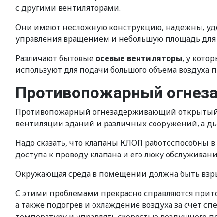
с другими вентиляторами.
Они имеют несложную конструкцию, надежны, удо
управления вращением и небольшую площадь для 
Различают бытовые
осевые вентиляторы
, у кот
используют для подачи большого объема воздуха 
Противопожарный огнез
Противопожарный огнезадерживающий открытый к
вентиляции зданий и различных сооружений, а д
Надо сказать, что клапаны КЛОП работоспособны 
доступа к проводу клапана и его люку обслуживани
Окружающая среда в помещении должна быть взрыв
С этими проблемами прекрасно справляются прито
а также подогрев и охлаждение воздуха за счет с
температуру и управлять скоростью воздушного по