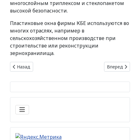
многослойным триплексом и стеклопакетом
высокой безопасности.
Пластиковые окна фирмы КБЕ используются во
многих отраслях, например в
сельскохозяйственном производстве при
строительстве или реконструкции
зернохранилища.
Предыдущий: Срок жизни и долговечность окон из ПВХ-
Следующий: Ре
Назад
Вперед