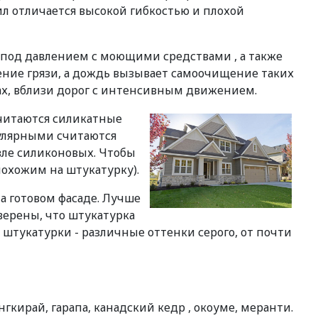
л отличается высокой гибкостью и плохой
под давлением с моющими средствами , а также
ние грязи, а дождь вызывает самоочищение таких
х, вблизи дорог с интенсивным движением.
читаются силикатные
пулярными считаются
вле силиконовых. Чтобы
похожим на штукатурку).
а готовом фасаде. Лучше
уверены, что штукатурка
 штукатурки - различные оттенки серого, от почти
кирай, гарапа, канадский кедр , окоуме, меранти.