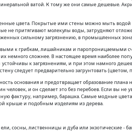
инеральной ватой. К тому же они самые дешевые. Акри
нные цвета. Покрытые ими стены можно мыть водой 
ые не притягивают молекулы воды, затрудняют отложе
ерженных сильному загрязнению, в промышленных зона
чивыми к грибкам, лишайникам и паропроницаемыми с
ь их немного сложнее. В настоящее время наиболее по
 устойчивы к загрязнениям, и при этом намного деше
стену следует предварительно загрунтовать (цветом, 
ость основания и предотвращает образование плана н
ин человек, и он сделает это без перебоев. Если вы не 
зную фактуру, например, барашка. Самые модные цвета
вой крыше и подобным изделиям из дерева.
и, сосны, лиственницы и дуба или экзотические - банг