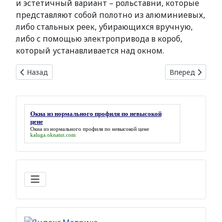
и эстетичный вариант – рольставни, которые
представляют собой полотно из алюминиевых,
либо стальных реек, убирающихся вручную,
либо с помощью электропривода в короб,
который устанавливается над окном.
Предыдущий: Формы окон и фурнитура
Следующий: Ок
Назад
Вперед
Окна из нормального профиля по невысокой
цене
Окна из нормального профиля по невысокой цене
kaluga.oknatut.com