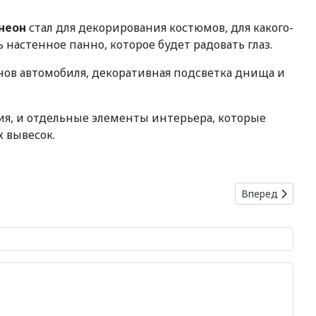
неон
стал для декорирования костюмов, для какого-
настенное панно, которое будет радовать глаз.
ов автомобиля, декоративная подсветка днища и
я, и отдельные элементы интерьера, которые
 вывесок.
Следующий: Ро
Вперед