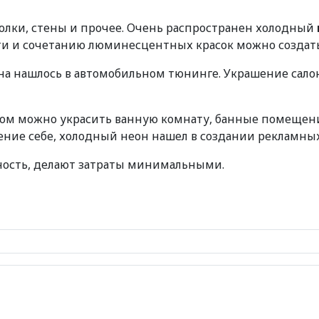
олки, стены и прочее. Очень распространен холодный
ти и сочетанию люминесцентных красок можно создать 
а нашлось в автомобильном тюнинге. Украшение салон
ном можно украсить ванную комнату, банные помещени
ение себе, холодный неон нашел в создании рекламных
ность, делают затраты минимальными.
фективного охлаждения помещения