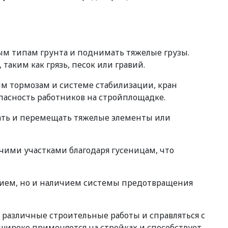
ым типам грунта и поднимать тяжелые грузы.
аким как грязь, песок или гравий.
ым тормозам и системе стабилизации, кран
опасность работников на стройплощадке.
мать и перемещать тяжелые элементы или
чими участками благодаря гусеницам, что
нием, но и наличием системы предотвращения
ь различные строительные работы и справляться с
ироко применяется на стройках и способствует