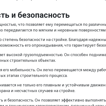
ть и безопасность
щностью, что позволяет ему перемещаться по различн
о передвигается по мягким и неровным поверхностям, т
 степень безопасности на стройке. Благодаря надежн
 возможность его опрокидывания, что гарантирует без
дает высокой грузоподъемностью. Он способен подни
пных строительных объектах.
я его мобильность. Он легко перемещается между рабо
ых этапах строительного процесса.
ечивается не только его плавным и устойчивым движе
рана и несчастных случаев на стройке.
ть и безопасность. Он позволяет эффективно выполнят
м и техническим характеристикам, гусеничный кран ш