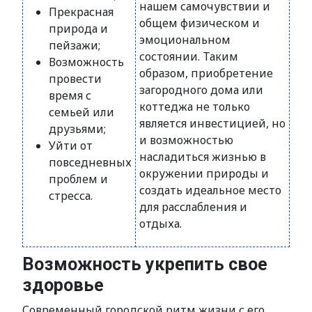
нашем самочувствии и
Прекрасная
общем физическом и
природа и
эмоциональном
пейзажи;
состоянии. Таким
Возможность
образом, приобретение
провести
загородного дома или
время с
коттеджа не только
семьей или
является инвестицией, но
друзьями;
и возможностью
Уйти от
насладиться жизнью в
повседневных
окружении природы и
проблем и
создать идеальное место
стресса.
для расслабления и
отдыха.
Возможность укрепить свое
здоровье
Современный городской ритм жизни с его