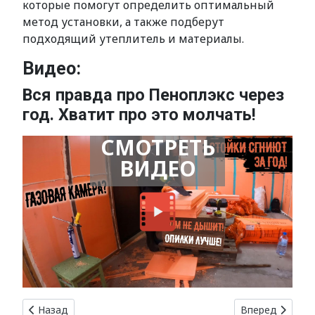
которые помогут определить оптимальный
метод установки, а также подберут
подходящий утеплитель и материалы.
Видео:
Вся правда про Пеноплэкс через
год. Хватит про это молчать!
СМОТРЕТЬ
ВИДЕО
Предыдущий: Утепление потолка: защита от перепадов т
Следующий: Сай
Назад
Вперед