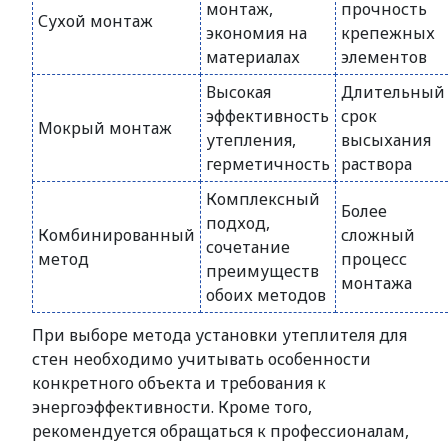
монтаж,
прочность
Сухой монтаж
экономия на
крепежных
материалах
элементов
Высокая
Длительный
эффективность
срок
Мокрый монтаж
утепления,
высыхания
герметичность
раствора
Комплексный
Более
подход,
Комбинированный
сложный
сочетание
метод
процесс
преимуществ
монтажа
обоих методов
При выборе метода установки утеплителя для
стен необходимо учитывать особенности
конкретного объекта и требования к
энергоэффективности. Кроме того,
рекомендуется обращаться к профессионалам,