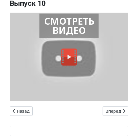
Выпуск 10
СМОТРЕТЬ
ВИДЕО
Предыдущий: Сорта яблонь: от классических до экзотиче
Следующий: Ун
Назад
Вперед