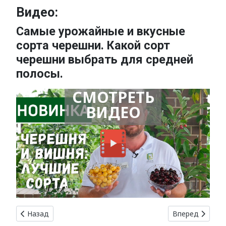
Видео:
Самые урожайные и вкусные
сорта черешни. Какой сорт
черешни выбрать для средней
полосы.
СМОТРЕТЬ
ВИДЕО
Предыдущий: Лучшие сорта груш деревьев для вашего с
Следующий: Том
Назад
Вперед