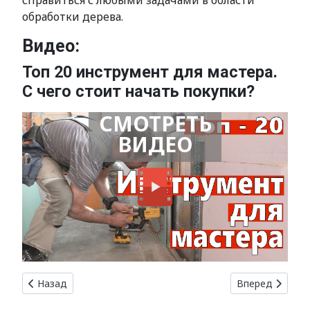
справиться с любыми задачами в области
обработки дерева.
Видео:
Топ 20 инструмент для мастера.
С чего стоит начать покупки?
СМОТРЕТЬ
ВИДЕО
Предыдущий: Сварочное оборудование: на что обратить 
Следующий: Ин
Назад
Вперед