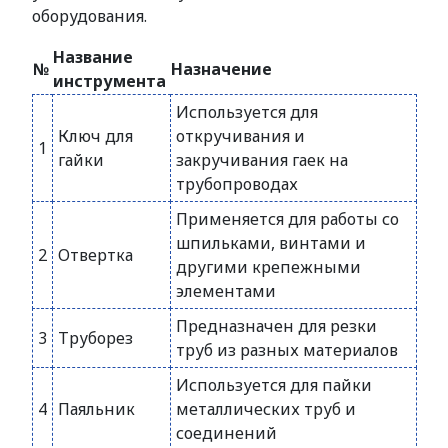
оборудования.
Название
№
Назначение
инструмента
Используется для
Ключ для
откручивания и
1
гайки
закручивания гаек на
трубопроводах
Применяется для работы со
шпильками, винтами и
2
Отвертка
другими крепежными
элементами
Предназначен для резки
3
Труборез
труб из разных материалов
Используется для пайки
4
Паяльник
металлических труб и
соединений