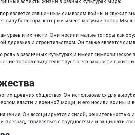
зличные аспекты жизни в разных культурах мира:
пор является священным символом войны и служит зна
 силу бога Тора, который имеет могучий топор Мьелн
 самураев и их чести. Они носили малые топоры как ор
бкой деревьев и строительством. Он также является сим
 роль в различных культурах и имеет символическое з
ачение топора свидетельствует о его важности в жизни
ужества
гих древних обществах. Он использовался для вырубк
волом власти и военной мощи, и его носили воины и в
начение. Он ассоциируется с силой, решительностью и 
и преград, справляться с трудностями и защищать сво