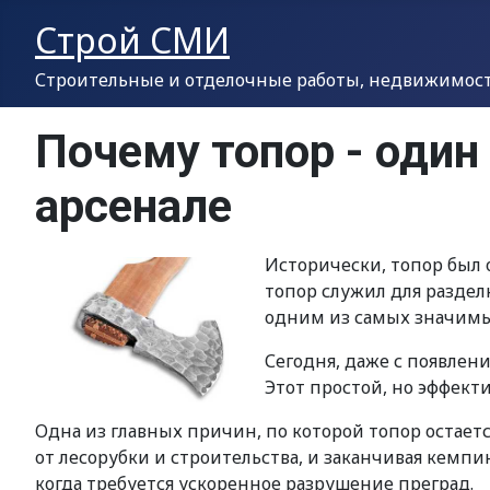
Строй СМИ
Строительные и отделочные работы, недвижимость
Почему топор - оди
арсенале
Исторически, топор был 
топор служил для раздел
одним из самых значимы
Сегодня, даже с появлен
Этот простой, но эффек
Одна из главных причин, по которой топор остает
от лесорубки и строительства, и заканчивая кемпи
когда требуется ускоренное разрушение преград.