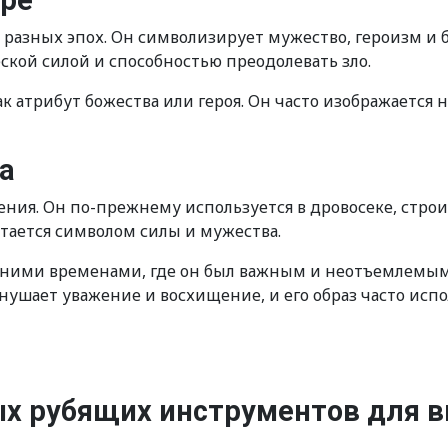
уре
е разных эпох. Он символизирует мужество, героизм и
ской силой и способностью преодолевать зло.
к атрибут божества или героя. Он часто изображается н
а
ния. Он по-прежнему используется в дровосеке, строи
тается символом силы и мужества.
евними временами, где он был важным и неотъемлемы
нушает уважение и восхищение, и его образ часто испо
х рубящих инструментов для в