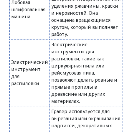
Лобовая
удаления ржавчины, краски
шлифовальная
и неровностей. Она
машина
оснащена вращающимся
кругом, который выполняет
работу.
Электрические
инструменты для
распиловки, такие как
Электрический
циркулярная пила или
инструмент
рейсмусовая пила,
для
позволяют делать ровные и
распиловки
прямые пропилы в
древесине или других
материалах.
Гравер используется для
вырезания или окрашивания
надписей, декоративных