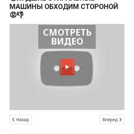
МАШИНЫ ОБХОДИМ СТОРОНОЙ
😡👎
СМОТРЕТЬ
ВИДЕО
Предыдущий: Эффективные способы устранения засоров 
Следующий: Ка
Назад
Вперед