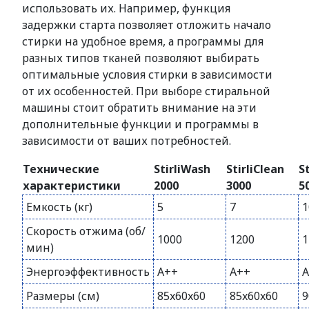
использовать их. Например, функция
задержки старта позволяет отложить начало
стирки на удобное время, а программы для
разных типов тканей позволяют выбирать
оптимальные условия стирки в зависимости
от их особенностей. При выборе стиральной
машины стоит обратить внимание на эти
дополнительные функции и программы в
зависимости от ваших потребностей.
Технические
StirliWash
StirliClean
S
характеристики
2000
3000
5
Емкость (кг)
5
7
1
Скорость отжима (об/
1000
1200
1
мин)
Энергоэффективность
A++
A++
A
Размеры (см)
85x60x60
85x60x60
9