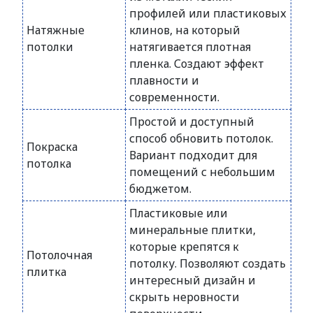
профилей или пластиковых
Натяжные
клинов, на который
потолки
натягивается плотная
пленка. Создают эффект
плавности и
современности.
Простой и доступный
способ обновить потолок.
Покраска
Вариант подходит для
потолка
помещений с небольшим
бюджетом.
Пластиковые или
минеральные плитки,
которые крепятся к
Потолочная
потолку. Позволяют создать
плитка
интересный дизайн и
скрыть неровности