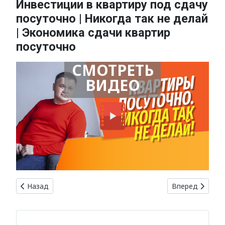
Инвестиции в квартиру под сдачу
посуточно | Никогда так не делай
| Экономика сдачи квартир
посуточно
СМОТРЕТЬ
ВИДЕО
Предыдущий: Топ-5 ошибок при поиске арендного жилья и
Следующий: Ос
Назад
Вперед