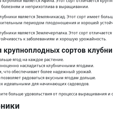
клубники является Афина. Этот сорт отличается крупн
к болезням и неприхотлива в выращивании.
ники является Земляникасад. Этот сорт имеет больши
лжительным периодом плодоношения и хорошей устойч
ники является Землечерпалка. Этот сорт отличается 
тойчивость к заболеваниям и хорошую урожайность.
крупноплодных сортов клубни
ольше ягод на каждое растение.
олноценно насладиться клубничными ягодами.
м, что обеспечивает более надежный урожай.
озволяет радоваться вкусным ягодам дольше.
их идеальными для начинающих садоводов.
ите больше удовольствия от процесса выращивания и 
бники