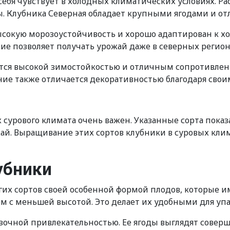
 себя чувствует в холодных климатических условиях. 
. Клубника Северная обладает крупными ягодами и от
высокую морозоустойчивость и хорошо адаптирован к 
е позволяет получать урожай даже в северных регион
ается высокой зимостойкостью и отличным сопротивлени
ние также отличается декоративностью благодаря сво
 сурового климата очень важен. Указанные сорта пока
ай. Выращивание этих сортов клубники в суровых кл
убники
гих сортов своей особенной формой плодов, которые и
м с меньшей высотой. Это делает их удобными для упа
зочной привлекательностью. Ее ягоды выглядят соверш