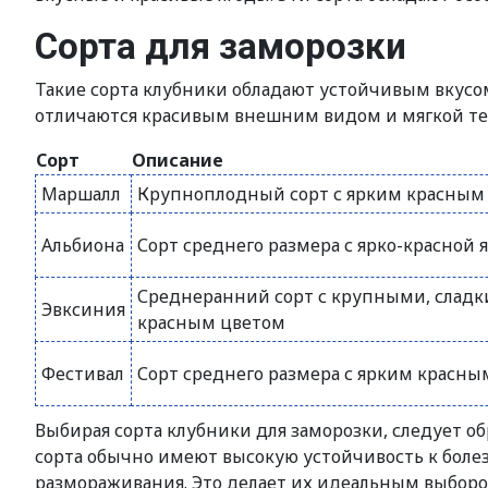
Сорта для заморозки
Такие сорта клубники обладают устойчивым вкусом
отличаются красивым внешним видом и мягкой тек
Сорт
Описание
Маршалл
Крупноплодный сорт с ярким красным
Альбиона
Сорт среднего размера с ярко-красной 
Среднеранний сорт с крупными, сладк
Эвксиния
красным цветом
Фестивал
Сорт среднего размера с ярким красны
Выбирая сорта клубники для заморозки, следует об
сорта обычно имеют высокую устойчивость к боле
размораживания. Это делает их идеальным выбором