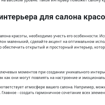
 на высоком уровне. Такой интерьер поможет салону к
интерьера для салона крас
алона красоты, необходимо учесть его особенности. 
лон маленький, сделайте акцент на оптимальном испо
но обеспечить открытый и просторный интерьер, котор
 ключевых моментов при создании уникального интерье
 как они могут повлиять на настроение и эмоциональ
оответствует атмосфере вашего салона. Например, м
 Главное - создать гармоничное сочетание всех элеме