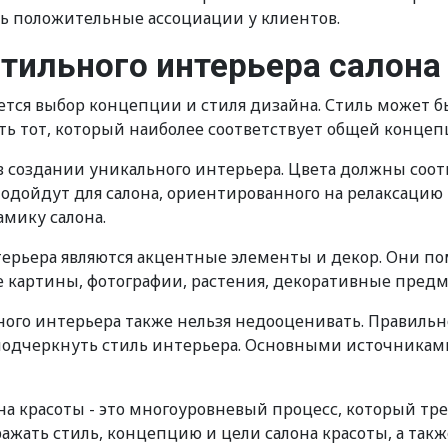
ать положительные ассоциации у клиентов.
стильного интерьера салона
яется выбор концепции и стиля дизайна. Стиль может 
 тот, который наиболее соответствует общей концепц
в создании уникального интерьера. Цвета должны соот
ойдут для салона, ориентированного на релаксацию и 
мику салона.
рьера являются акцентные элементы и декор. Они пом
е картины, фотографии, растения, декоративные предм
ного интерьера также нельзя недооценивать. Правиль
одчеркнуть стиль интерьера. Основными источниками
на красоты - это многоуровневый процесс, который тр
ажать стиль, концепцию и цели салона красоты, а так