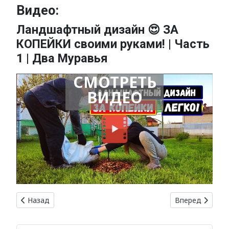
Видео:
Ландшафтный дизайн 😍 ЗА
КОПЕЙКИ своими руками! | Часть
1 | Два Муравья
СМОТРЕТЬ
ВИДЕО
Предыдущий: Наследие прошлого: замки и усадьбы в нов
Следующий: Де
Назад
Вперед