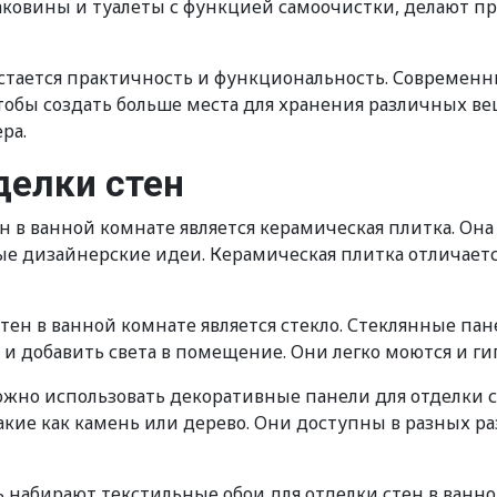
овины и туалеты с функцией самоочистки, делают пр
стается практичность и функциональность. Современн
бы создать больше места для хранения различных ве
ра.
делки стен
 в ванной комнате является керамическая плитка. Она
бые дизайнерские идеи. Керамическая плитка отличает
тен в ванной комнате является стекло. Стеклянные 
 и добавить света в помещение. Они легко моются и г
ожно использовать декоративные панели для отделки с
е как камень или дерево. Они доступны в разных раз
 набирают текстильные обои для отделки стен в ванно