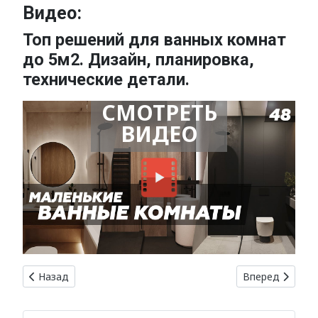
Видео:
Топ решений для ванных комнат
до 5м2. Дизайн, планировка,
технические детали.
СМОТРЕТЬ
ВИДЕО
Предыдущий: Курсы отделочных работ: как повысить сво
Следующий: Се
Назад
Вперед