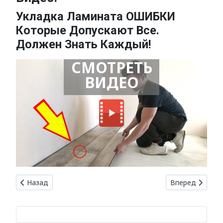
Укладка Ламината ОШИБКИ
Которые Допускают Все.
Должен Знать Каждый!
СМОТРЕТЬ
ВИДЕО
Предыдущий: Укладка ковролина: как выбрать и установ
Следующий: От
Назад
Вперед