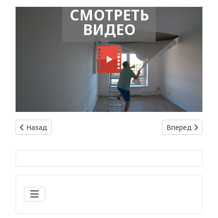
СМОТРЕТЬ
ВИДЕО
Предыдущий: Курсы отделочных работ: как стать профес
Следующий: Укл
Назад
Вперед