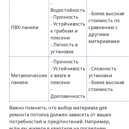
-
Водостойкость
- Более высокая
- Прочность
стоимость по
- Устойчивость
ПВХ-панели
сравнению с
к грибкам и
другими
плесени
материалами
- Легкость в
установке
- Прочность
- Устойчивость
- Сложность
Металлические
к влаге и
установки
панели
плесени
- Более высокая
-
стоимость
Долговечность
Важно помнить, что выбор материала для
ремонта потолка должен зависеть от ваших
потребностей и предпочтений. Например,
если вы живете в квартире на последнем