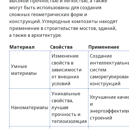
высокой прочностью и легкостью, а также
могут быть использованы для создания
сложных геометрических форм и
конструкций. Углеродные композиты находят
применение в строительстве мостов, зданий,
а также в архитектуре.
Материал
Свойства
Применение
Изменение
Создание
свойств в
интеллектуальн
Умные
зависимости
систем
материалы
от внешних
саморегулирова
условий
конструкций
Уникальные
Улучшение каче
свойства,
и
Наноматериалы
лучшая
энергоэффектив
прочность и
строений
теплоизоляция